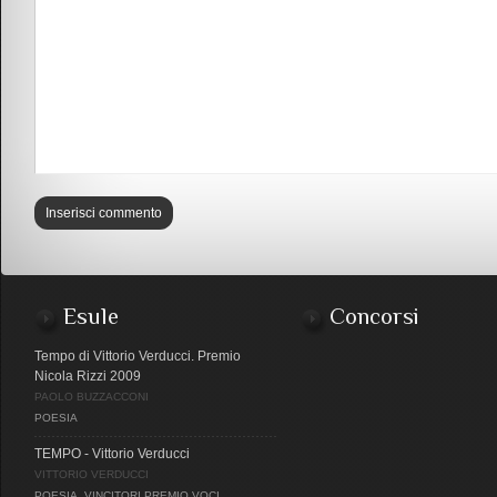
Esule
Concorsi
Tempo di Vittorio Verducci. Premio
Nicola Rizzi 2009
PAOLO BUZZACCONI
POESIA
TEMPO - Vittorio Verducci
VITTORIO VERDUCCI
POESIA
,
VINCITORI PREMIO VOCI