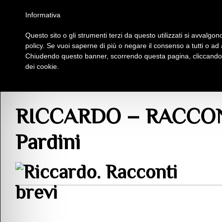
Homepage
Iscriviti al Circolo Iplac
Mappa
Regolamento
Contattaci
Informativa
Questo sito o gli strumenti terzi da questo utilizzati si avvalgono
Insieme Per La Cultura
policy. Se vuoi saperne di più o negare il consenso a tutti o ad
Chiudendo questo banner, scorrendo questa pagina, cliccando s
dei cookie.
Blog
>
Pubblicazioni
>
Prosa
> RICCARDO – RACCONTI BREVI – Nazario Pa
RICCARDO – RACCONT
Pardini