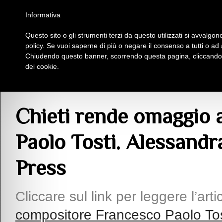
Homepage
Iscriviti al Circolo Iplac
Mappa
Regolamento
Contattaci
Informativa
Questo sito o gli strumenti terzi da questo utilizzati si avvalgono
Insieme Per La Cultura
policy. Se vuoi saperne di più o negare il consenso a tutti o ad
Chiudendo questo banner, scorrendo questa pagina, cliccando s
dei cookie.
Articoli
> Chieti rende omaggio al compositore Francesco Paolo Tosti. Alessa
Chieti rende omaggio 
Paolo Tosti. Alessandr
Press
Cliccare sul link per leggere l’arti
compositore Francesco Paolo Tost