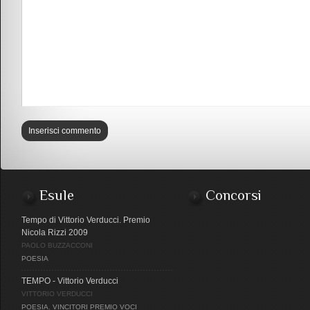
Esule
Concorsi
Tempo di Vittorio Verducci. Premio
Nicola Rizzi 2009
PAOLO BUZZACCONI
POESIA
TEMPO - Vittorio Verducci
VITTORIO VERDUCCI
POESIA
,
VINCITORI PREMIO VOCI