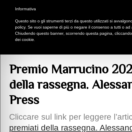
Homepage
Iscriviti al Circolo Iplac
Mappa
Regolamento
Contattaci
Informativa
Questo sito o gli strumenti terzi da questo utilizzati si avvalgono
Insieme Per La Cultura
policy. Se vuoi saperne di più o negare il consenso a tutti o ad
Chiudendo questo banner, scorrendo questa pagina, cliccando s
dei cookie.
Articoli
> Premio Marrucino 2026, ecco tutti i premiati della rassegna. Alessa
Premio Marrucino 2026,
della rassegna. Alessa
Press
Cliccare sul link per leggere l’arti
premiati della rassegna. Alessan