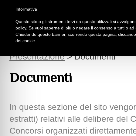
Homepage
Iscriviti al Circolo Iplac
Mappa
Regolamento
Contattaci
Informativa
Questo sito o gli strumenti terzi da questo utilizzati si avvalgono
Insieme Per La Cultura
policy. Se vuoi saperne di più o negare il consenso a tutti o ad
Chiudendo questo banner, scorrendo questa pagina, cliccando s
dei cookie.
Presentazione
> Documenti
Documenti
In questa sezione del sito vengono
estratti) relativi alle delibere del
Concorsi organizzati direttamente