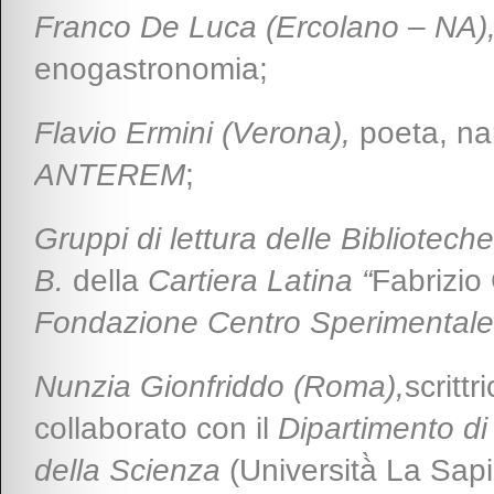
Franco De Luca (Ercolano – NA)
enogastronomia;
Flavio Ermini (Verona)
,
poeta, nar
ANTEREM
;
Gruppi di lettura delle Bibliotec
B.
della
Cartiera Latina “
Fabrizio
Fondazione Centro Sperimentale
Nunzia Gionfriddo (Roma),
scrittr
collaborato con il
Dipartimento di I
della Scienza
(Università̀ La Sap