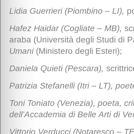
Lidia Guerrieri (Piombino – LI),
po
Hafez Haidar (Cogliate – MB)
,
sc
araba (Università degli Studi di 
Umani
(Ministero degli Esteri);
Daniela Quieti (Pescara)
,
scrittri
Patrizia Stefanelli (Itri – LT), poet
Toni Toniato (Venezia)
, poeta, cri
dell’Accademia di Belle Arti di Ve
Vittorio Verducci (Notaresco – TE