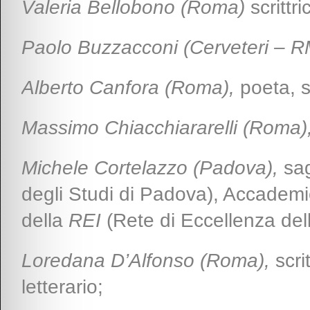
Valeria Bellobono (Roma)
scrittr
Paolo Buzzacconi (Cerveteri – R
Alberto Canfora (Roma)
,
poeta, s
Massimo Chiacchiararelli (Roma)
Michele Cortelazzo (Padova)
,
sa
degli Studi di Padova), Accadem
della
REI
(Rete di Eccellenza dell′
Loredana D’Alfonso (Roma),
scri
letterario;