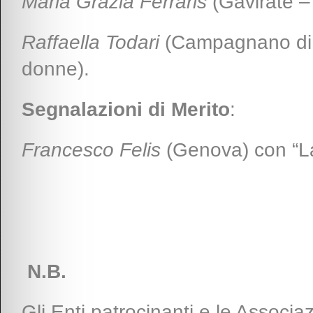
Maria Grazia Ferraris
(Gavirate –
Raffaella Todari
(Campagnano di R
donne).
Segnalazioni di Merito
:
Francesco Felis
(Genova) con “La 
N.B.
Gli Enti patrocinanti e le Assoc