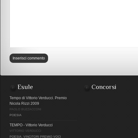
Esule
Concorsi
Tempo di Vittorio Verducci. Premio
Nicola Rizzi 2009
PAOLO BUZZACCONI
POESIA
TEMPO - Vittorio Verducci
VITTORIO VERDUCCI
POESIA
,
VINCITORI PREMIO VOCI