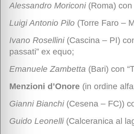
Alessandro Moriconi
(Roma) con “
Luigi Antonio Pilo
(Torre Faro – 
Ivano Rosellini
(Cascina – PI) con
passati” ex equo;
Emanuele Zambetta
(Bari) con “
Menzioni d’Onore
(in ordine alfa
Gianni Bianchi
(Cesena – FC)) con 
Guido Leonelli
(Calceranica al la