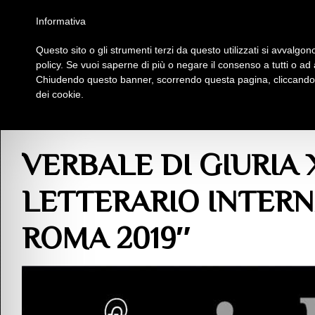
Homepage
Iscriviti al Circolo Iplac
Mappa
Regolamento
Contattaci
Informativa
Questo sito o gli strumenti terzi da questo utilizzati si avvalgono
Insieme Per La Cultura
policy. Se vuoi saperne di più o negare il consenso a tutti o ad
Chiudendo questo banner, scorrendo questa pagina, cliccando s
dei cookie.
Comunicazioni
> VERBALE DI GIURIA XIV EDIZIONE PREMIO LETTERARIO
VERBALE DI GIURIA 
LETTERARIO INTERN
ROMA 2019″