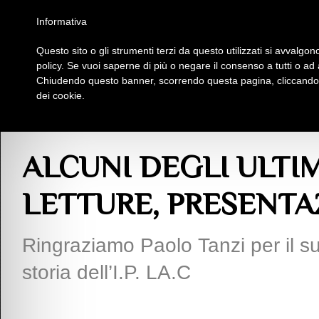
Homepage
Iscriviti al Circolo Iplac
Mappa
Regolamento
Contattaci
Informativa
Questo sito o gli strumenti terzi da questo utilizzati si avvalgono
Insieme Per La Cultura
policy. Se vuoi saperne di più o negare il consenso a tutti o ad
Chiudendo questo banner, scorrendo questa pagina, cliccando s
dei cookie.
Comunicazioni
> ALCUNI DEGLI ULTIMI EVENTI TRA INCONTRI, LETTURE,
ALCUNI DEGLI ULTIM
LETTURE, PRESENTAZ
Ringraziamo Paolo Tanzi per il su
storia dell’I.P. LA.C