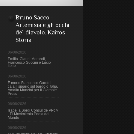
Bruno Sacco -
Artemisia e gli occhi
del diavolo. Kairos
Storia
06/08/2026
Emilia. Gianni Morandi,
Francesco Guccini e Lucio
Dalla
06/08/2026
È morto Francesco Guccini:
cala il sipario sul bardo d’Italia.
Amalia Mancini per Il Giornale
Press
06/08/2026
Isabella Sordi Consul de PPdM
- El Movimiento Poeta del
Mundo
06/08/2026