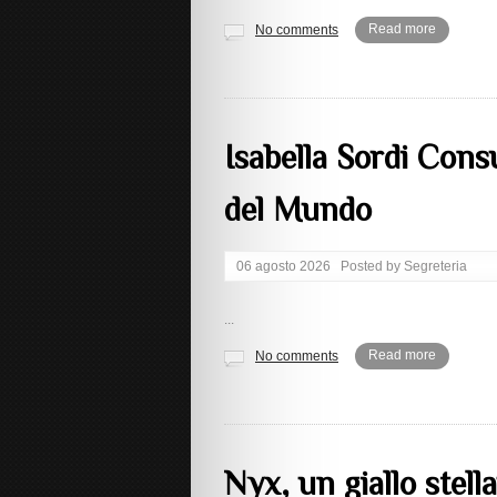
Read more
No comments
Isabella Sordi Con
del Mundo
06 agosto 2026
Posted by
Segreteria
...
Read more
No comments
Nyx, un giallo stell