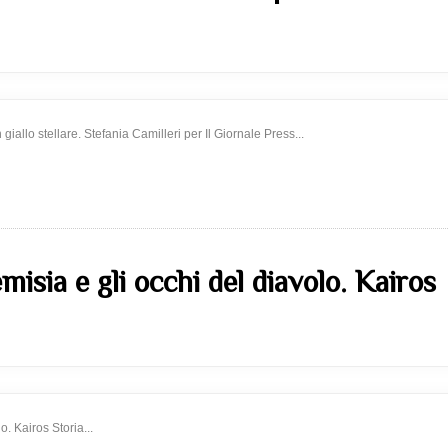
 giallo stellare. Stefania Camilleri per Il Giornale Press...
isia e gli occhi del diavolo. Kairos
. Kairos Storia...