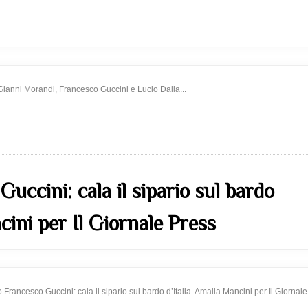
 Gianni Morandi, Francesco Guccini e Lucio Dalla...
uccini: cala il sipario sul bardo
cini per Il Giornale Press
to Francesco Guccini: cala il sipario sul bardo d’Italia. Amalia Mancini per Il Giornale