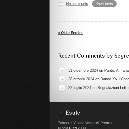
Read more
No comments
« Older Entries
Recent Comments by Segre
31 dicembre 2024 on
Punto, Almanac
28 ottobre 2024 on
Bando XVII Conco
22 luglio 2024 on
Segnalazioni Letter
Esule
Tempo di Vittorio Verducci. Premio
Nicola Rizzi 2009