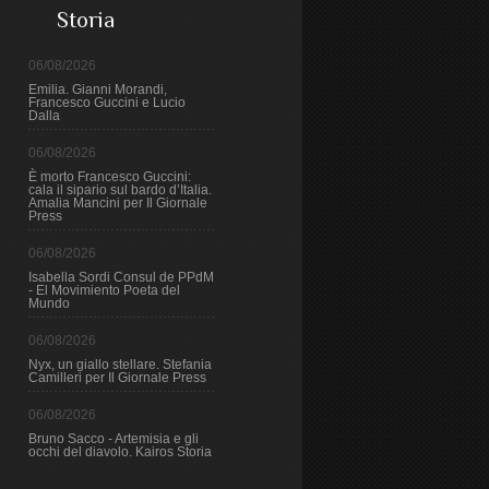
Storia
06/08/2026
Emilia. Gianni Morandi,
Francesco Guccini e Lucio
Dalla
06/08/2026
È morto Francesco Guccini:
cala il sipario sul bardo d’Italia.
Amalia Mancini per Il Giornale
Press
06/08/2026
Isabella Sordi Consul de PPdM
- El Movimiento Poeta del
Mundo
06/08/2026
Nyx, un giallo stellare. Stefania
Camilleri per Il Giornale Press
06/08/2026
Bruno Sacco - Artemisia e gli
occhi del diavolo. Kairos Storia