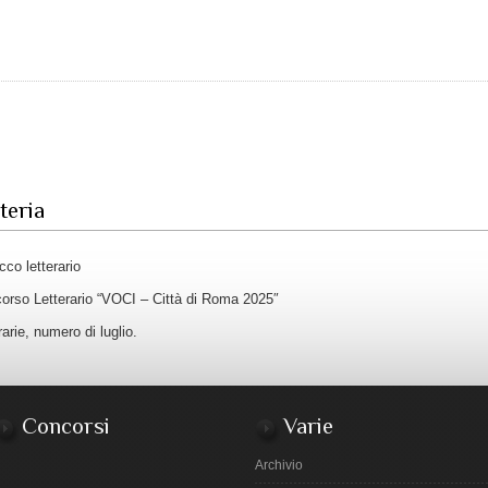
teria
co letterario
rso Letterario “VOCI – Città di Roma 2025″
arie, numero di luglio.
Concorsi
Varie
Archivio