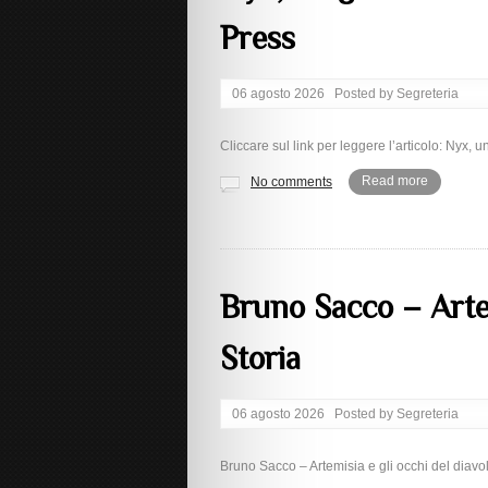
Press
06 agosto 2026
Posted by
Segreteria
Cliccare sul link per leggere l’articolo: Nyx, un
Read more
No comments
Bruno Sacco – Artem
Storia
06 agosto 2026
Posted by
Segreteria
Bruno Sacco – Artemisia e gli occhi del diavolo