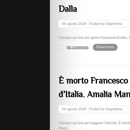
Dalla
06 agosto 2026
Posted by
Segreteria
Cliccare sul link per aprire Facebook:Emilia.
Read more
No comments
È morto Francesco G
d’Italia. Amalia Man
06 agosto 2026
Posted by
Segreteria
Cliccare sul link per leggere l’articolo: È mor
Press...