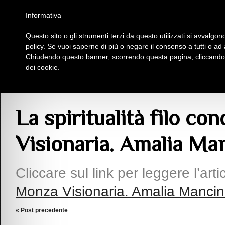
Homepage
Iscriviti al Circolo Iplac
Mappa
Regolamento
Contattaci
Informativa
Questo sito o gli strumenti terzi da questo utilizzati si avvalgono
Insieme Per La Cultura
policy. Se vuoi saperne di più o negare il consenso a tutti o ad
Chiudendo questo banner, scorrendo questa pagina, cliccando s
dei cookie.
Articoli
> La spiritualità filo conduttore di Monza Visionaria. Amalia Mancini pe
La spiritualità filo co
Visionaria. Amalia Man
Cliccare sul link per leggere l’arti
Monza Visionaria. Amalia Mancini
« Post precedente