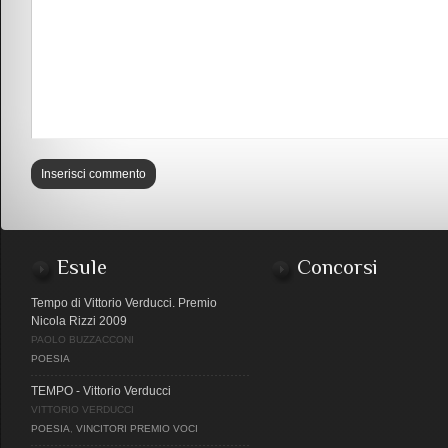
Esule
Concorsi
Tempo di Vittorio Verducci. Premio
Nicola Rizzi 2009
PAOLO BUZZACCONI
POESIA
TEMPO - Vittorio Verducci
VITTORIO VERDUCCI
POESIA
,
VINCITORI PREMIO VOCI