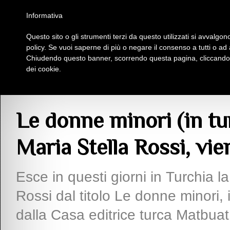
Homepage
Iscriviti al Circolo Iplac
Mappa
Regolamento
Contattaci
Informativa
Questo sito o gli strumenti terzi da questo utilizzati si avvalgono
Insieme Per La Cultura
policy. Se vuoi saperne di più o negare il consenso a tutti o ad
Chiudendo questo banner, scorrendo questa pagina, cliccando s
dei cookie.
Articoli
> Le donne minori (in turco Degersiz Kadinlar) di Maria Stella Rossi, 
Le donne minori (in tu
Maria Stella Rossi, vie
Esce in questi giorni in Turchia la
Rossi dal titolo Le donne minori, 
dalla Casa editrice turca Matbuat,