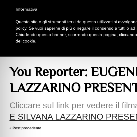
Homepage
Iscriviti al Circolo Iplac
Mappa
Regolamento
Contattaci
Informativa
Questo sito o gli strumenti terzi da questo utilizzati si avvalgono
Insieme Per La Cultura
policy. Se vuoi saperne di più o negare il consenso a tutti o ad
Chiudendo questo banner, scorrendo questa pagina, cliccando s
dei cookie.
Articoli
> You Reporter: EUGENIA SERAFINI E SILVANA LAZZARINO PRESE
You Reporter: EUGEN
LAZZARINO PRESENT
Cliccare sul link per vedere il fil
E SILVANA LAZZARINO PRESE
« Post precedente