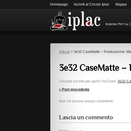
Homepage
Iscriviti al Circolo Iplac
Mappa
Insieme Per La 
Articoli
> 3e32 CaseMatte – Poeticazione: Mar
3e32 CaseMatte – P
Cliccare sul link per aprire YouTube:
3e32 Cas
« Post precedente
Non c'è ancora nessun commento
Lascia un commento