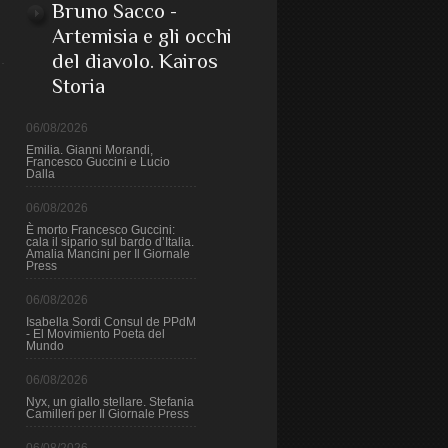
Bruno Sacco -
Artemisia e gli occhi
del diavolo. Kairos
Storia
06/08/2026
Emilia. Gianni Morandi,
Francesco Guccini e Lucio
Dalla
06/08/2026
È morto Francesco Guccini:
cala il sipario sul bardo d’Italia.
Amalia Mancini per Il Giornale
Press
06/08/2026
Isabella Sordi Consul de PPdM
- El Movimiento Poeta del
Mundo
06/08/2026
Nyx, un giallo stellare. Stefania
Camilleri per Il Giornale Press