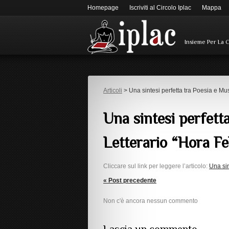
Homepage
Iscriviti al Circolo Iplac
Mappa
Insieme Per La 
Articoli
> Una sintesi perfetta tra Poesia e Mu
Una sintesi perfett
Letterario “Hora F
Cliccare sul link per leggere l’articolo:
Una sin
« Post precedente
Non c'è ancora nessun commento