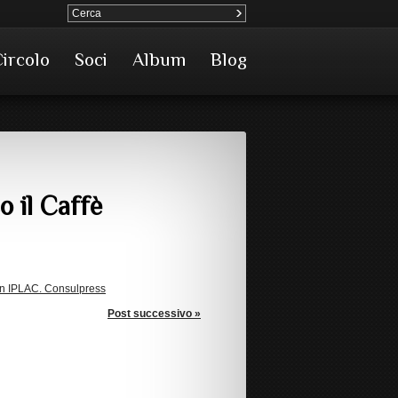
Circolo
Soci
Album
Blog
o il Caffè
con IPLAC. Consulpress
Post successivo »