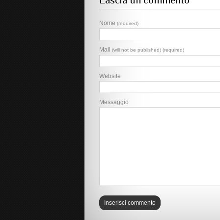
Lascia un commento
Nome
(required)
Mail
(will not be published) (required)
Website
Messaggio