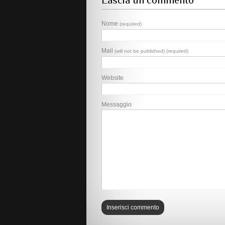
Lascia un commento
Nome
(required)
Mail
(will not be published) (required)
Website
Messaggio