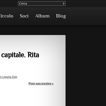
Circolo
Soci
Album
Blog
capitale. Rita
er Liguria Day
Post successivo »