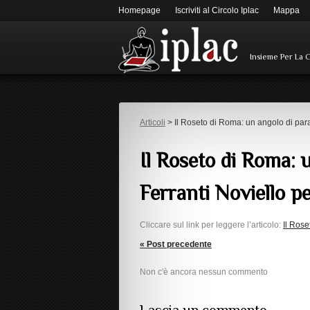
Homepage
Iscriviti al Circolo Iplac
Mappa
Insieme Per La 
Articoli
> Il Roseto di Roma: un angolo di parad
Il Roseto di Roma: u
Ferranti Noviello p
Cliccare sul link per leggere l’articolo:
Il Rose
« Post precedente
Non c'è ancora nessun commento