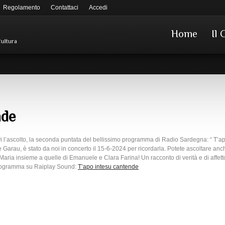
Regolamento
Contattaci
Accedi
Home
Il 
Cultura
nde
vi l’ascolto, la seconda puntata del bellissimo programma di Radio Sardegna: “ T’a
 Garau, è stato da noi in concerto il 15-6-2024 per ricordarla. Potete ascoltare anch
aria insieme a quelle di Emanuele e Clara Farina! Un racconto di verità e di affet
l programma su Raiplay Sound:
T’apo intesu cantende