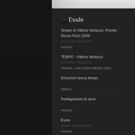
Esule
Tempo di Vittorio Verducci. Premio
Nicola Rizzi 2009
PAOLO BUZZACCONI
POESIA
TEMPO - Vittorio Verducci
VITTORIO VERDUCCI
POESIA
,
VINCITORI PREMIO VOCI
Emozioni senza tempo
PROSA
Pentagrammi di versi
POESIA
Esule
ANGELA AMBROSINI
POESIA