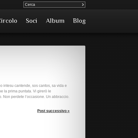
Circolo
Soci
Album
Blog
po intesu cantende, sos cantos, sa vida e
e la prima puntata. Vi girerò le
to. Non perdete l’occasione. Un abbraccio.
Post successivo »