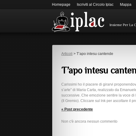
Homepage
Iscriviti al Circolo Iplac
Mappa
Insieme Per La 
Articoli
> T’apo intesu cantende
T’apo intesu cante
Carissimi ho il piacere di girarvi proponendo
s’arte” di Maria Carta, realizzato da Emanuele
successive. Che emozione sentire la voce di M
(Il Gremio). Cliccare sul lnk per ascoltare i
« Post precedente
Non c'è ancora nessun commento