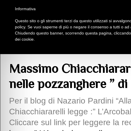
Homepage
Iscriviti al Circolo Iplac
Mappa
Regolamento
Contattaci
Informativa
Questo sito o gli strumenti terzi da questo utilizzati si avvalgono
Insieme Per La Cultura
policy. Se vuoi saperne di più o negare il consenso a tutti o ad
Chiudendo questo banner, scorrendo questa pagina, cliccando s
dei cookie.
Articoli
> Massimo Chiacchiararelli legge :” L’Arcobaleno nelle pozzanghere ”
Massimo Chiacchiararel
nelle pozzanghere ” di
Per il blog di Nazario Pardini “A
Chiacchiararelli legge :” L’Arcob
Cliccare sul link per leggere la 