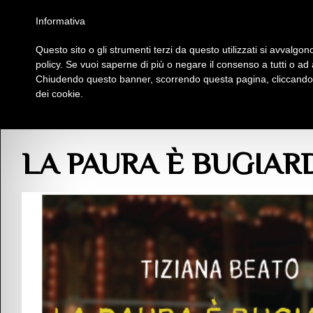
Homepage
Iscriviti al Circolo Iplac
Mappa
Regolamento
Contattaci
Informativa
Questo sito o gli strumenti terzi da questo utilizzati si avvalgono
Insieme Per La Cultura
policy. Se vuoi saperne di più o negare il consenso a tutti o ad
Chiudendo questo banner, scorrendo questa pagina, cliccando s
dei cookie.
Blog
>
Pubblicazioni
>
Prosa
> LA PAURA È BUGIARDA – Tiziana Beato
LA PAURA È BUGIARDA