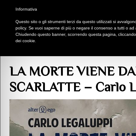
Homepage
Iscriviti al Circolo Iplac
Mappa
Regolamento
Contattaci
Informativa
Questo sito o gli strumenti terzi da questo utilizzati si avvalgono
Insieme Per La Cultura
policy. Se vuoi saperne di più o negare il consenso a tutti o ad
Chiudendo questo banner, scorrendo questa pagina, cliccando s
dei cookie.
Blog
>
Pubblicazioni
>
Gli Eccellenti
> LA MORTE VIENE DAL PASSATO – NU
LA MORTE VIENE DA
SCARLATTE – Carlo L