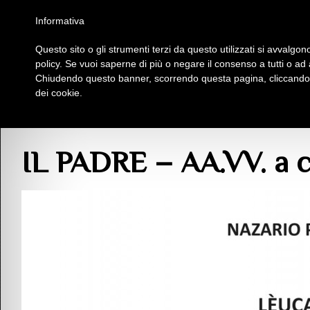
Homepage
Iscriviti al Circolo Iplac
Mappa
Regolamento
Contattaci
Informativa
Questo sito o gli strumenti terzi da questo utilizzati si avvalgono
Insieme Per La Cultura
policy. Se vuoi saperne di più o negare il consenso a tutti o ad
Chiudendo questo banner, scorrendo questa pagina, cliccando s
dei cookie.
Blog
>
Pubblicazioni
>
Gli Eccellenti
> IL PADRE – AA.VV. a cura di Nazario P
IL PADRE – AA.VV. a c