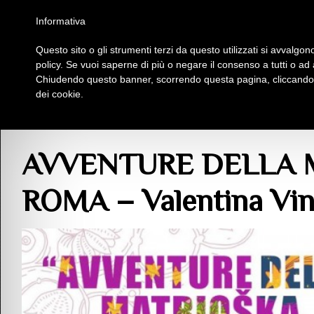
Homepage
Iscriviti al Circolo Iplac
Mappa
Regolamento
Contattaci
Informativa
Questo sito o gli strumenti terzi da questo utilizzati si avvalgono
Insieme Per La Cultura
policy. Se vuoi saperne di più o negare il consenso a tutti o ad
Chiudendo questo banner, scorrendo questa pagina, cliccando s
dei cookie.
Blog
>
Pubblicazioni
>
Prosa
> AVVENTURE DELLA MATRIOSKA STELLINA A 
AVVENTURE DELLA 
ROMA – Valentina Vi