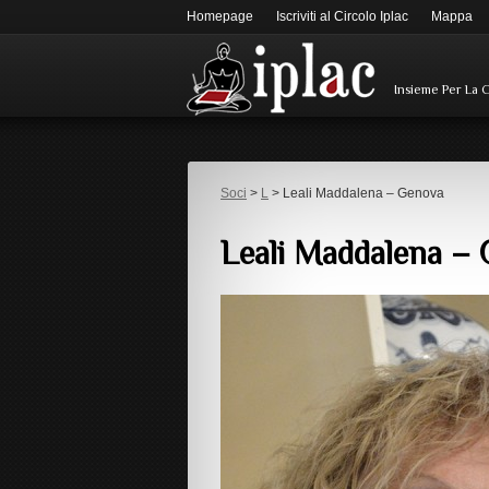
Homepage
Iscriviti al Circolo Iplac
Mappa
Insieme Per La 
Soci
>
L
> Leali Maddalena – Genova
Leali Maddalena –