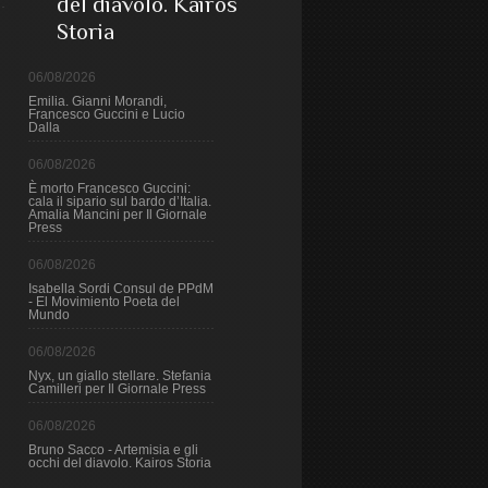
del diavolo. Kairos
Storia
06/08/2026
Emilia. Gianni Morandi,
Francesco Guccini e Lucio
Dalla
06/08/2026
È morto Francesco Guccini:
cala il sipario sul bardo d’Italia.
Amalia Mancini per Il Giornale
Press
06/08/2026
Isabella Sordi Consul de PPdM
- El Movimiento Poeta del
Mundo
06/08/2026
Nyx, un giallo stellare. Stefania
Camilleri per Il Giornale Press
06/08/2026
Bruno Sacco - Artemisia e gli
occhi del diavolo. Kairos Storia