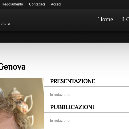
Regolamento
Contattaci
Accedi
Home
Il 
Cultura
 Genova
PRESENTAZIONE
In redazione
PUBBLICAZIONI
In redazione