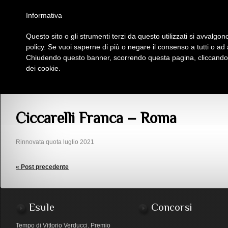
Homepage
Iscriviti al Circolo Iplac
Mappa
Regolamento
Contattaci
Informativa
Questo sito o gli strumenti terzi da questo utilizzati si avvalgono
Insieme Per La Cultura
policy. Se vuoi saperne di più o negare il consenso a tutti o ad
Chiudendo questo banner, scorrendo questa pagina, cliccando s
dei cookie.
Soci
>
_Gruppi
>
Inattivi
> Ciccarelli Franca – Roma
Ciccarelli Franca – Roma
Rinnovata quota luglio 2021
« Post precedente
Esule
Concorsi
Tempo di Vittorio Verducci. Premio