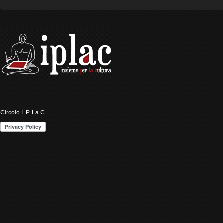
Circolo I. P. La C.