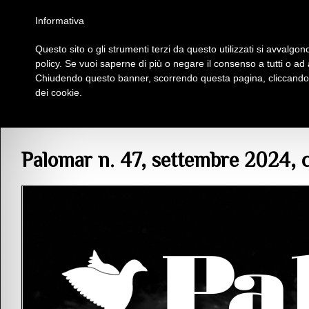
Homepage
Iscriviti al Circolo Iplac
Mappa
Regolamento
Contattaci
Informativa
Questo sito o gli strumenti terzi da questo utilizzati si avvalgono
Insieme Per La Cultura
policy. Se vuoi saperne di più o negare il consenso a tutti o ad
Chiudendo questo banner, scorrendo questa pagina, cliccando s
dei cookie.
Articoli
> Palomar n. 47, settembre 2024, con un contributo di Mario Silvestrin
Palomar n. 47, settembre 2024, c