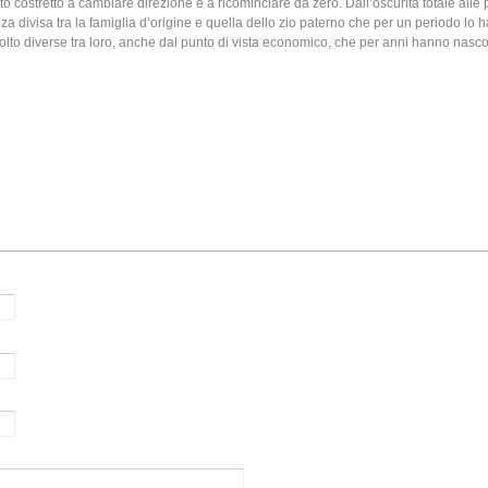
ato costretto a cambiare direzione e a ricominciare da zero. Dall’oscurità totale alle p
a divisa tra la famiglia d’origine e quella dello zio paterno che per un periodo lo h
olto diverse tra loro, anche dal punto di vista economico, che per anni hanno nasc