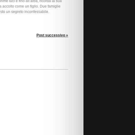
rime luci e fino all’alba, ricorda la sua
a accolto come un figlio. Due famiglie
osto un segreto inconfessabile.
Post successivo »