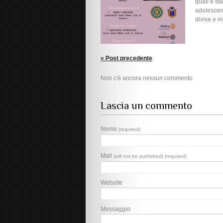
quali è st
adolescenz
divise e m
« Post precedente
Non c'è ancora nessun commento
Lascia un commento
Nome
(required)
Mail
(will not be published) (required)
Website
Messaggio