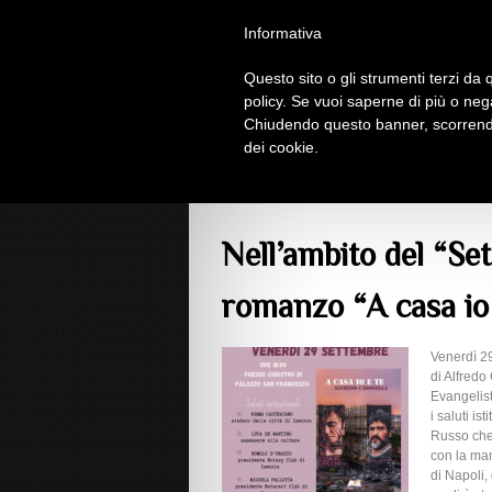
Homepage
Iscriviti al Circolo Iplac
Mappa
Informativa
Questo sito o gli strumenti terzi da q
Insieme Per La 
policy. Se vuoi saperne di più o neg
Chiudendo questo banner, scorrendo
dei cookie.
Comunicazioni
> Nell’ambito del “Settembre I
Nell’ambito del “Se
romanzo “A casa io 
Venerdì 29
di Alfredo
Evangelist
i saluti i
Russo che
con la mam
di Napoli,