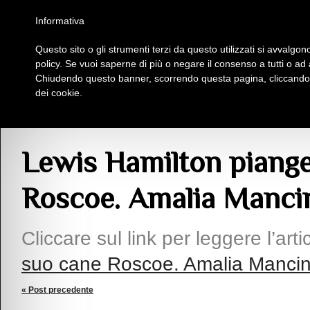
Homepage
Iscriviti al Circolo Iplac
Mappa
Regolamento
Contattaci
Informativa
Questo sito o gli strumenti terzi da questo utilizzati si avvalgono
Insieme Per La Cultura
policy. Se vuoi saperne di più o negare il consenso a tutti o ad
Chiudendo questo banner, scorrendo questa pagina, cliccando s
dei cookie.
Articoli
> Lewis Hamilton piange la morte del suo cane Roscoe. Amalia Mancini 
Lewis Hamilton piange
Roscoe. Amalia Mancini
Cliccare sul link per leggere l’arti
suo cane Roscoe. Amalia Mancini p
« Post precedente