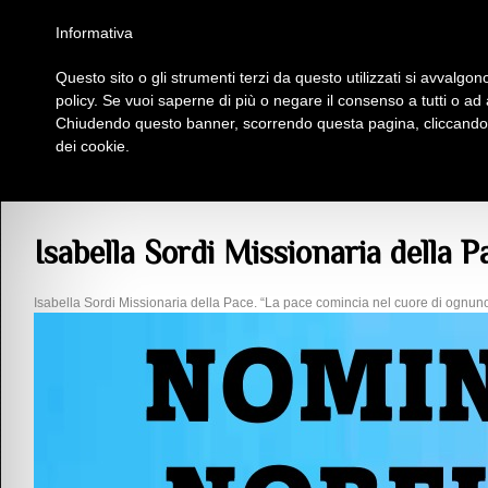
Homepage
Iscriviti al Circolo Iplac
Mappa
Regolamento
Contattaci
Informativa
Questo sito o gli strumenti terzi da questo utilizzati si avvalgono
Insieme Per La Cultura
policy. Se vuoi saperne di più o negare il consenso a tutti o ad
Chiudendo questo banner, scorrendo questa pagina, cliccando s
dei cookie.
Articoli
> Isabella Sordi Missionaria della Pace
Isabella Sordi Missionaria della P
Isabella Sordi Missionaria della Pace. “La pace comincia nel cuore di ognuno