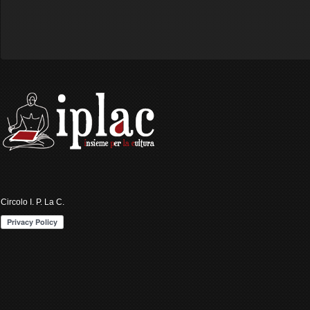
Circolo I. P. La C.