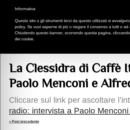
Homepage
Iscriviti al Circolo Iplac
Mappa
Regolamento
Contattaci
Informativa
Questo sito o gli strumenti terzi da questo utilizzati si avvalgono
Insieme Per La Cultura
policy. Se vuoi saperne di più o negare il consenso a tutti o ad
Chiudendo questo banner, scorrendo questa pagina, cliccando s
dei cookie.
Articoli
> La Clessidra di Caffè Italia Radio: intervista a Paolo Menconi e Alfr
La Clessidra di Caffè It
Paolo Menconi e Alfre
Cliccare sul link per ascoltare l’in
radio: intervista a Paolo Menconi
« Post precedente