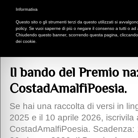
Homepage
Iscriviti al Circolo Iplac
Mappa
Regolamento
Contattaci
Informativa
Questo sito o gli strumenti terzi da questo utilizzati si avvalgono
Insieme Per La Cultura
policy. Se vuoi saperne di più o negare il consenso a tutti o ad
Chiudendo questo banner, scorrendo questa pagina, cliccando s
dei cookie.
Articoli
> Il bando del Premio nazionale di poesia edita CostadAmalfiPoesia.
Il bando del Premio na
CostadAmalfiPoesia.
Se hai una raccolta di versi in ling
2025 e il 10 aprile 2026, iscrivil
CostadAmalfiPoesia. Scadenza: 1