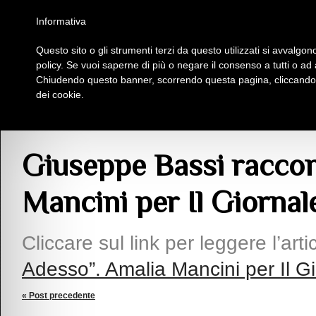
Homepage
Iscriviti al Circolo Iplac
Mappa
Regolamento
Contattaci
Informativa
Questo sito o gli strumenti terzi da questo utilizzati si avvalgono
Insieme Per La Cultura
policy. Se vuoi saperne di più o negare il consenso a tutti o ad
Chiudendo questo banner, scorrendo questa pagina, cliccando s
dei cookie.
Articoli
> Giuseppe Bassi racconta “Ima Adesso”. Amalia Mancini per Il Giorn
Giuseppe Bassi raccon
Mancini per Il Giornal
Cliccare sul link per leggere l’arti
Adesso”. Amalia Mancini per Il G
« Post precedente