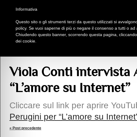
Homepage
Iscriviti al Circolo Iplac
Mappa
Regolamento
Contattaci
Informativa
Questo sito o gli strumenti terzi da questo utilizzati si avvalgono
Insieme Per La Cultura
policy. Se vuoi saperne di più o negare il consenso a tutti o ad
Chiudendo questo banner, scorrendo questa pagina, cliccando s
dei cookie.
Articoli
> Viola Conti intervista Alessandro Perugini per “L’amore su Internet”
Viola Conti intervista
“L’amore su Internet”
Cliccare sul link per aprire YouT
Perugini per “L’amore su Internet
« Post precedente