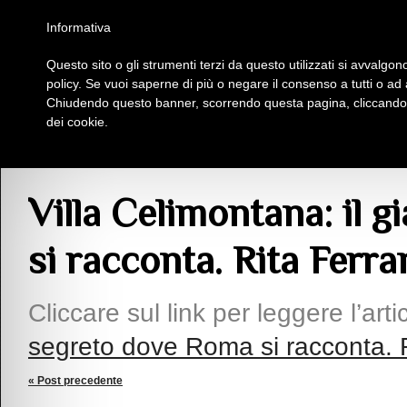
Homepage
Iscriviti al Circolo Iplac
Mappa
Regolamento
Contattaci
Informativa
Questo sito o gli strumenti terzi da questo utilizzati si avvalgono
Insieme Per La Cultura
policy. Se vuoi saperne di più o negare il consenso a tutti o ad
Chiudendo questo banner, scorrendo questa pagina, cliccando s
dei cookie.
Articoli
> Villa Celimontana: il giardino segreto dove Roma si racconta. Rita F
Villa Celimontana: il 
si racconta. Rita Ferra
Cliccare sul link per leggere l’arti
segreto dove Roma si racconta. R
« Post precedente