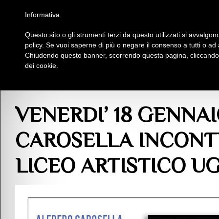
Homepage
Iscriviti al Circolo Iplac
Mappa
Regolamento
Contattaci
Informativa
Questo sito o gli strumenti terzi da questo utilizzati si avvalgono
Insieme Per La Cultura
policy. Se vuoi saperne di più o negare il consenso a tutti o ad
Chiudendo questo banner, scorrendo questa pagina, cliccando s
dei cookie.
Comunicazioni
> VENERDI’ 18 GENNAIO L’AUTORE ALFREDO CAROSELLA
VENERDI’ 18 GENNA
CAROSELLA INCONTR
LICEO ARTISTICO U