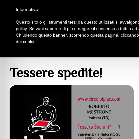
Homepage
Iscriviti al Circolo Iplac
Mappa
Regolamento
Contattaci
Informativa
Questo sito o gli strumenti terzi da questo utilizzati si avvalgono
Insieme Per La Cultura
policy. Se vuoi saperne di più o negare il consenso a tutti o ad
Chiudendo questo banner, scorrendo questa pagina, cliccando s
dei cookie.
Comunicazioni
> Tessere spedite!
Tessere spedite!