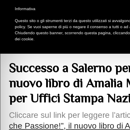
Homepage
Iscriviti al Circolo Iplac
Mappa
Regolamento
Contattaci
Informativa
Questo sito o gli strumenti terzi da questo utilizzati si avvalgono
Insieme Per La Cultura
policy. Se vuoi saperne di più o negare il consenso a tutti o ad
Chiudendo questo banner, scorrendo questa pagina, cliccando s
dei cookie.
Articoli
> Successo a Salerno per “Notizia, che Passione!”, il nuovo libro di A
Successo a Salerno per 
nuovo libro di Amalia 
per Uffici Stampa Nazi
Cliccare sul link per leggere l’arti
che Passione!”, il nuovo libro di