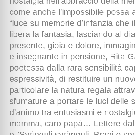
nostalgia nell’abbraccio della me
come anche l’impossibile possa a 
“luce su memorie d’infanzia che 
libera la fantasia, lasciando al di
presente, gioia e dolore, immagin
e insegnante in pensione, Rita Gat
poetessa dalla rara sensibilità ca
espressività, di restituire un nu
particolare la natura regala attrave
sfumature a portare le luci delle st
d’animo tra entusiasmi e nostalgi
mamma, caro papà… Lettere dall’A
e “Svrìnguli svrànguli. Brani e s