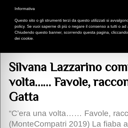
Homepage
Iscriviti al Circolo Iplac
Mappa
Regolamento
Contattaci
Informativa
Questo sito o gli strumenti terzi da questo utilizzati si avvalgono
Insieme Per La Cultura
policy. Se vuoi saperne di più o negare il consenso a tutti o ad
Chiudendo questo banner, scorrendo questa pagina, cliccando s
dei cookie.
Comunicazioni
> Silvana Lazzarino commenta il libro “C’era una volta…… Favol
Silvana Lazzarino comm
volta…… Favole, raccont
Gatta
“C’era una volta…… Favole, raccon
(MonteCompatri 2019) La fiaba aiu