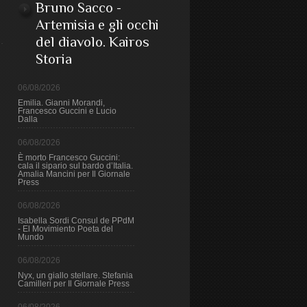
Bruno Sacco -
Artemisia e gli occhi
del diavolo. Kairos
Storia
06/08/2026
Emilia. Gianni Morandi,
Francesco Guccini e Lucio
Dalla
06/08/2026
È morto Francesco Guccini:
cala il sipario sul bardo d’Italia.
Amalia Mancini per Il Giornale
Press
06/08/2026
Isabella Sordi Consul de PPdM
- El Movimiento Poeta del
Mundo
06/08/2026
Nyx, un giallo stellare. Stefania
Camilleri per Il Giornale Press