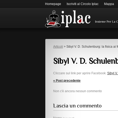
Homepage
Iscriviti al Circolo Iplac
Mappa
Insieme Per La 
Articoli
> Sibyl V. D. Schulenburg: la fisica ai 
Sibyl V. D. Schulenb
Cliccare sul link per aprire Facebook:
Sibyl V
« Post precedente
Non c'è ancora nessun commento
Lascia un commento