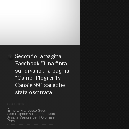
Secondo la pagina
Facebook "Una finta
sul divano", la pagina
"Campi Flegrei Tv
Canale 99" sarebbe
stata oscurata
06/08/2026
È morto Francesco Guccini:
cala il sipario sul bardo d’Italia.
Amalia Mancini per Il Giornale
Press