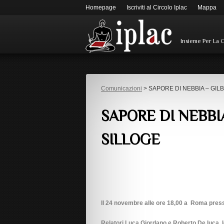
Homepage
Iscriviti al Circolo Iplac
Mappa
Insieme Per La 
Comunicazioni
> SAPORE DI NEBBIA – GIL
SAPORE DI NEBBI
SILLOGE
Il 24 novembre alle ore 18,00 a Roma presso
Relatori Luca Giordano e Roberto De luca, l