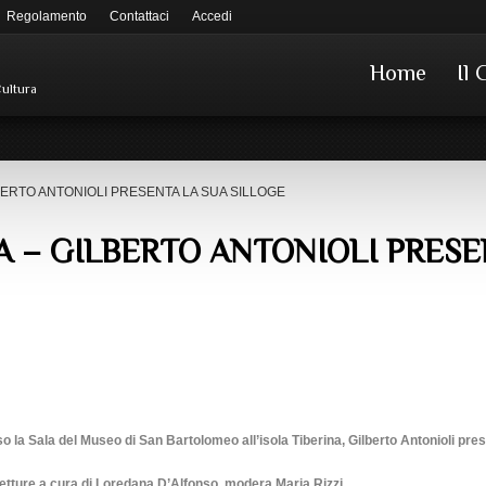
Regolamento
Contattaci
Accedi
Home
Il 
Cultura
BERTO ANTONIOLI PRESENTA LA SUA SILLOGE
A – GILBERTO ANTONIOLI PRESE
 la Sala del Museo di San Bartolomeo all’isola Tiberina, Gilberto Antonioli pres
etture a cura di Loredana D’Alfonso, modera Maria Rizzi.