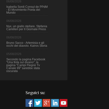
06/08/2026
Isabella Sordi Consul de PPdM
- El Movimiento Poeta del
Mundo
06/08/2026
Nyx, un giallo stellare. Stefania
Camilleri per Il Giornale Press
06/08/2026
Bruno Sacco - Artemisia e gli
occhi del diavolo. Kairos Storia
05/08/2026
Secondo la pagina Facebook
"Una finta sul divano", la
pagina "Campi Flegrei Tv
Canale 99" sarebbe stata
oscurata
Seguici su: