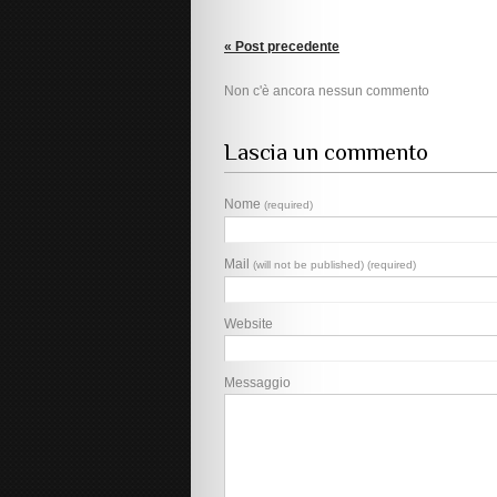
« Post precedente
Non c'è ancora nessun commento
Lascia un commento
Nome
(required)
Mail
(will not be published) (required)
Website
Messaggio