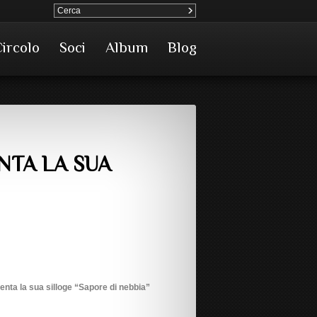
Circolo
Soci
Album
Blog
NTA LA SUA
enta la sua silloge “Sapore di nebbia”