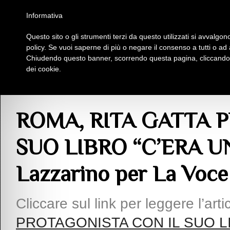
Homepage
Iscriviti al Circolo Iplac
Mappa
Regolamento
Contattaci
Informativa
Questo sito o gli strumenti terzi da questo utilizzati si avvalgono
Insieme Per La Cultura
policy. Se vuoi saperne di più o negare il consenso a tutti o ad
Chiudendo questo banner, scorrendo questa pagina, cliccando s
dei cookie.
Articoli
> ROMA, RITA GATTA PROTAGONISTA CON IL SUO LIBRO “C’ERA UNA 
ROMA, RITA GATTA 
SUO LIBRO “C’ERA UN
Lazzarino per La Voce
Cliccare sul link per leggere l’arti
PROTAGONISTA CON IL SUO LI