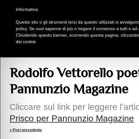
Homepage
Iscriviti al Circolo Iplac
Mappa
Regolamento
Contattaci
Informativa
Questo sito o gli strumenti terzi da questo utilizzati si avvalgono
Insieme Per La Cultura
policy. Se vuoi saperne di più o negare il consenso a tutti o ad
Chiudendo questo banner, scorrendo questa pagina, cliccando s
dei cookie.
Comunicazioni
> Rodolfo Vettorello poeta, di Annella Prisco per Pannunzio
Rodolfo Vettorello poet
Pannunzio Magazine
Cliccare sul link per leggere l’arti
Prisco per Pannunzio Magazine
« Post precedente