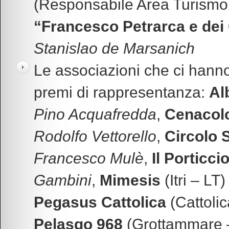
(Responsabile Area Turismo 
“Francesco Petrarca e dei 
Stanislao de Marsanich
Le associazioni che ci hann
premi di rappresentanza:
Al
Pino Acquafredda
,
Cenacolo
Rodolfo Vettorello
,
Circolo 
Francesco Mulè
,
Il Porticci
Gambini
,
Mimesis
(Itri – LT
Pegasus Cattolica
(Cattoli
Pelasgo 968
(Grottammare 