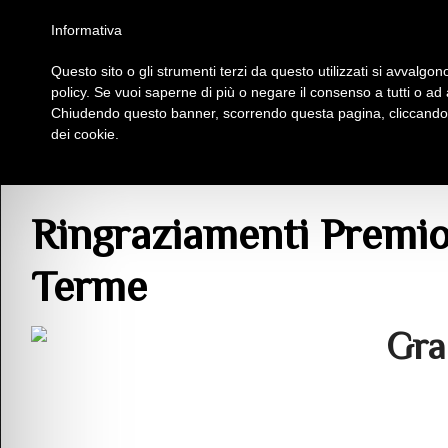
Homepage
Iscriviti al Circolo Iplac
Mappa
Regolamento
Contattaci
Informativa
Questo sito o gli strumenti terzi da questo utilizzati si avvalgono
Insieme Per La Cultura
policy. Se vuoi saperne di più o negare il consenso a tutti o ad
Chiudendo questo banner, scorrendo questa pagina, cliccando s
dei cookie.
Comunicazioni
> Ringraziamenti Premio Voci – Città di Abano Terme
Ringraziamenti Premio
Terme