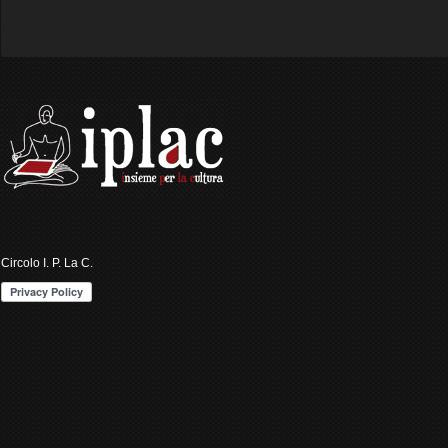
Circolo I. P. La C.