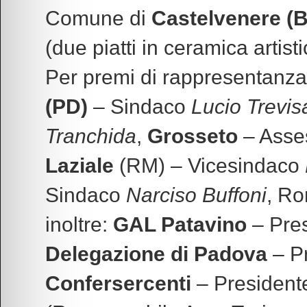
Comune di
Castelvenere (
(due piatti in ceramica artisti
Per premi di rappresentanza 
(PD)
– Sindaco
Lucio Trevis
Tranchida
,
Grosseto
– Asse
Laziale
(RM) – Vicesindaco
Sindaco
Narciso Buffoni
, Ro
inoltre:
GAL Patavino
– Pre
Delegazione di Padova
– P
Confersercenti
– President