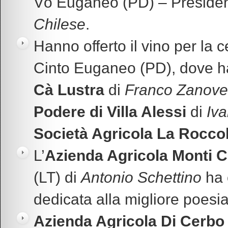
Vò Euganeo (PD) – Preside
Chilese
.
Hanno offerto il vino per la c
Cinto Euganeo (PD), dove ha 
Cà Lustra
di
Franco Zanovel
Podere di Villa Alessi
di
Iv
Società Agricola La Rocco
L’
Azienda Agricola Monti 
(LT) di
Antonio Schettino
ha o
dedicata alla migliore poesia
Azienda Agricola Di Cerbo