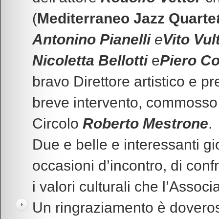
(
Mediterraneo Jazz Quarte
Antonino Pianelli
e
Vito Vul
Nicoletta Bellotti
e
Piero C
bravo Direttore artistico e p
breve intervento, commosso 
Circolo
Roberto Mestrone
.
Due e belle e interessanti g
occasioni d’incontro, di conf
i valori culturali che l’Asso
Un ringraziamento è doveroso