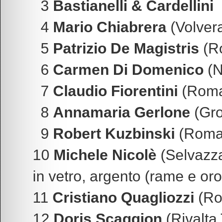
3
Bastianelli & Cardellini
4
Mario Chiabrera
(Volver
5
Patrizio De Magistris
(R
6
Carmen Di Domenico
(N
7
Claudio Fiorentini
(Rom
8
Annamaria Gerlone
(Gro
9
Robert Kuzbinski
(Roma
10
Michele Nicolè
(Selvazza
in vetro, argento (rame e oro)
11
Cristiano Quagliozzi
(Ro
12
Doris Scaggion
(Rivalta