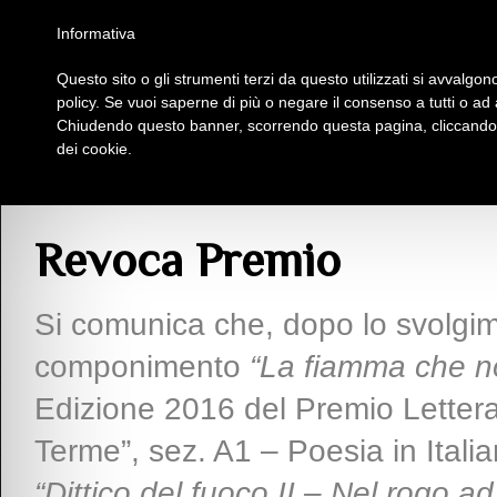
Homepage
Iscriviti al Circolo Iplac
Mappa
Regolamento
Contattaci
Informativa
Questo sito o gli strumenti terzi da questo utilizzati si avvalgono
Insieme Per La Cultura
policy. Se vuoi saperne di più o negare il consenso a tutti o ad
Chiudendo questo banner, scorrendo questa pagina, cliccando s
dei cookie.
Comunicazioni
> Revoca Premio
Revoca Premio
Si comunica che, dopo lo svolgime
componimento
“La fiamma che n
Edizione 2016 del Premio Letterar
Terme”, sez. A1 – Poesia in Italia
“Dittico del fuoco II – Nel rogo a