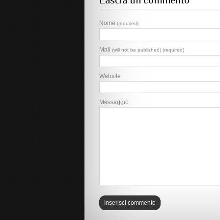
Lascia un commento
Nome
(required)
Mail
(will not be published) (required)
Website
Messaggio