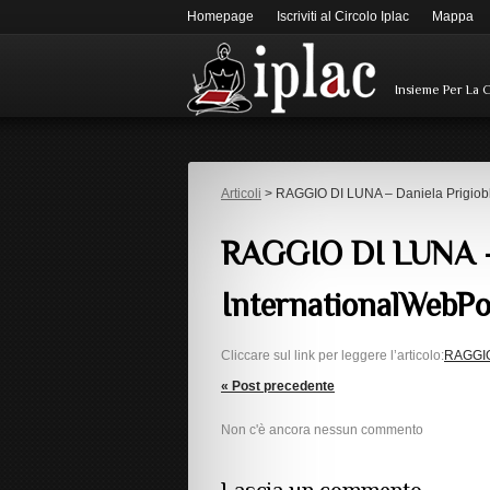
Homepage
Iscriviti al Circolo Iplac
Mappa
Insieme Per La 
Articoli
> RAGGIO DI LUNA – Daniela Prigiobb
RAGGIO DI LUNA – D
InternationalWebPo
Cliccare sul link per leggere l’articolo:
RAGGIO 
« Post precedente
Non c'è ancora nessun commento