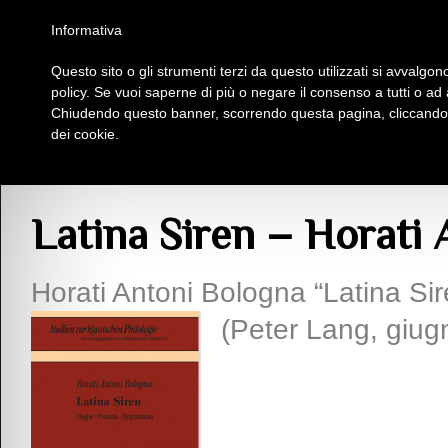
Homepage
Iscriviti al Circolo Iplac
Mappa
Regolamento
Contattaci
Informativa
Questo sito o gli strumenti terzi da questo utilizzati si avvalgono
Insieme Per La Cultura
policy. Se vuoi saperne di più o negare il consenso a tutti o ad
Chiudendo questo banner, scorrendo questa pagina, cliccando s
dei cookie.
Blog
>
Pubblicazioni
>
Poesia
> Latina Siren – Horati Antoni Bologna
Latina Siren – Horati
Horati Antoni Bologna “Latina S
(Peter Lang, giug