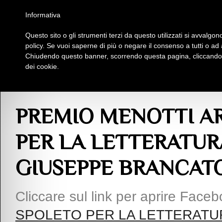
Homepage
Iscriviti al Circolo Iplac
Mappa
Regolamento
Contattaci
Informativa
Questo sito o gli strumenti terzi da questo utilizzati si avvalgono
Insieme Per La Cultura
policy. Se vuoi saperne di più o negare il consenso a tutti o ad
Chiudendo questo banner, scorrendo questa pagina, cliccando s
dei cookie.
Articoli
> PREMIO MENOTTI ART FESTIVAL SPOLETO PER LA LETTERATU
PREMIO MENOTTI AR
PER LA LETTERATUR
GIUSEPPE BRANCAT
Cliccare sul link per aprire Face
SPOLETO PER LA LETTERATUR