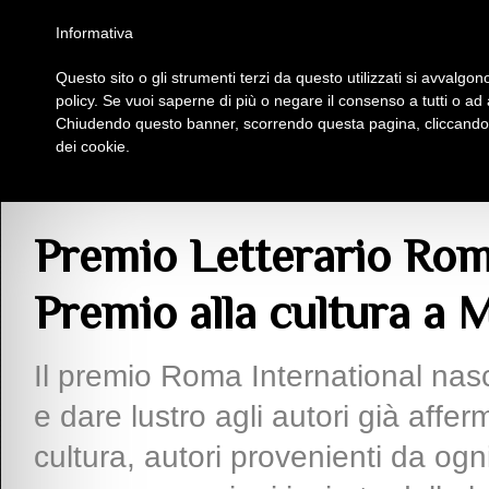
Homepage
Iscriviti al Circolo Iplac
Mappa
Regolamento
Contattaci
Informativa
Questo sito o gli strumenti terzi da questo utilizzati si avvalgono
Insieme Per La Cultura
policy. Se vuoi saperne di più o negare il consenso a tutti o ad
Chiudendo questo banner, scorrendo questa pagina, cliccando s
dei cookie.
Articoli
> Premio Letterario Roma International 2024: Premio alla cultura a Ma
Premio Letterario Rom
Premio alla cultura a M
Il premio Roma International nasc
e dare lustro agli autori già affer
cultura, autori provenienti da ogn