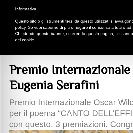
Homepage
Iscriviti al Circolo Iplac
Mappa
Regolamento
Contattaci
Informativa
Questo sito o gli strumenti terzi da questo utilizzati si avvalgono
Insieme Per La Cultura
policy. Se vuoi saperne di più o negare il consenso a tutti o ad
Chiudendo questo banner, scorrendo questa pagina, cliccando s
dei cookie.
Articoli
> Premio Internazionale Oscar Wilde 2025 a Eugenia Serafini
Premio Internazionale
Eugenia Serafini
Premio Internazionale Oscar Wild
per il poema “CANTO DELL’EFFIM
con questo, 3 premiazioni. Congra