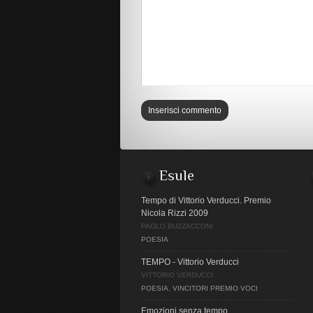
Esule
Tempo di Vittorio Verducci. Premio
Nicola Rizzi 2009
PAOLO BUZZACCONI
POESIA
TEMPO - Vittorio Verducci
VITTORIO VERDUCCI
POESIA
,
VINCITORI PREMIO VOCI
Emozioni senza tempo