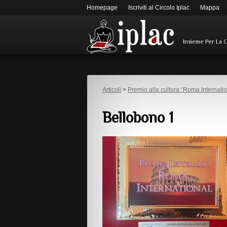
Homepage
Iscriviti al Circolo Iplac
Mappa
Insieme Per La 
Articoli
>
Premio alla cultura “Roma Internati
Bellobono 1