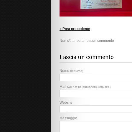
« Post precedente
Non c'è ancora nessun commento
Lascia un commento
Nome
(required)
Mail
(will not be published) (required)
Website
Messaggio