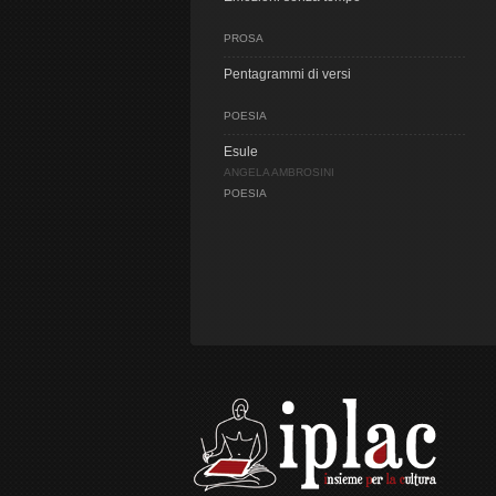
PROSA
Pentagrammi di versi
POESIA
Esule
ANGELA AMBROSINI
POESIA