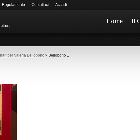
Regolamento
Contattaci
Accedi
Home
Il 
Cultura
onal” per Valeria Bellobono
> Bellobono 1