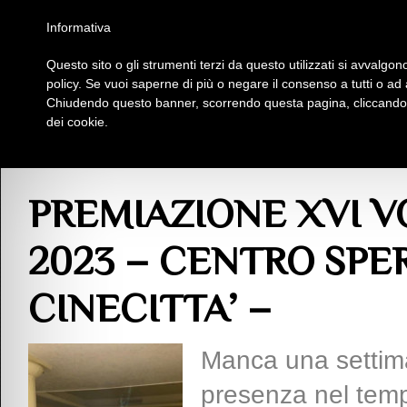
Homepage
Iscriviti al Circolo Iplac
Mappa
Regolamento
Contattaci
Informativa
Questo sito o gli strumenti terzi da questo utilizzati si avvalgono
Insieme Per La Cultura
policy. Se vuoi saperne di più o negare il consenso a tutti o ad
Chiudendo questo banner, scorrendo questa pagina, cliccando s
dei cookie.
Album
> PREMIAZIONE XVI VOCI DI ROMA EDIZIONE 2023 – CENTRO SPE
PREMIAZIONE XVI V
2023 – CENTRO SPE
CINECITTA’ –
Manca una settima
presenza nel tem