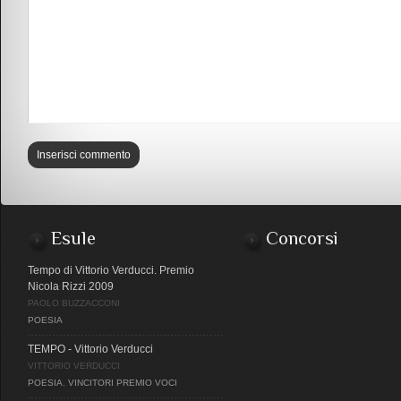
Esule
Concorsi
Tempo di Vittorio Verducci. Premio
Nicola Rizzi 2009
PAOLO BUZZACCONI
POESIA
TEMPO - Vittorio Verducci
VITTORIO VERDUCCI
POESIA
,
VINCITORI PREMIO VOCI