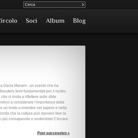
Circolo
Soci
Album
Blog
 da Dacia Maraini , un evento che ha
iscutere temi fondamentali per il nostro
e ci invita a riflettere sulle sfide
gendoci a considerare l’importanza della
 un invito a investire nel sapere e nella
icorda che la cultura può davvero fare la
ro più consapevole e sostenibile! Cliccare
Post successivo »