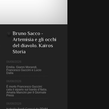
Bruno Sacco -
Artemisia e gli occhi
del diavolo. Kairos
Storia
06/08/2026
Emilia. Gianni Morandi,
Francesco Guccini e Lucio
Dalla
06/08/2026
È morto Francesco Guccini:
cala il sipario sul bardo d’Italia.
Amalia Mancini per Il Giornale
Press
06/08/2026