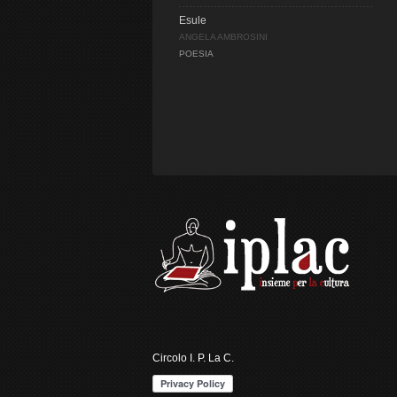
Esule
ANGELA AMBROSINI
POESIA
Circolo I. P. La C.