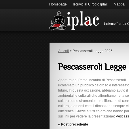
Homepage
Iscriviti al Circolo Iplac
Mappa
Insieme Per La 
Articoli
> Pescasseroli Legge 2025
Pescasseroli Legge
Apertura del Primo Incontro di Pescasseroli –
richiamato un pubblico caloroso e interessato
futuro. In questa occasione, abbiamo avuto il pr
ambientali e culturali che affrontiamo nella s
cultura come strumento di resilienza e di con
cultura, elementi che si dimostrano sempre vin
differenza. Grazie a tutti coloro che hanno pa
sul link per vedere la presentazione:
Pescass
« Post precedente