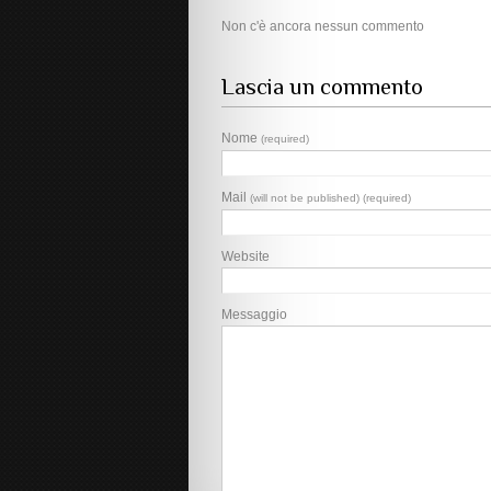
Non c'è ancora nessun commento
Lascia un commento
Nome
(required)
Mail
(will not be published) (required)
Website
Messaggio