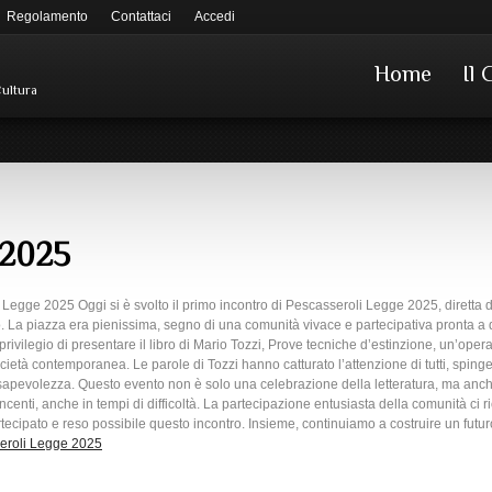
Regolamento
Contattaci
Accedi
Home
Il 
Cultura
 2025
 Legge 2025 Oggi si è svolto il primo incontro di Pescasseroli Legge 2025, diretta
. La piazza era pienissima, segno di una comunità vivace e partecipativa pronta a d
ivilegio di presentare il libro di Mario Tozzi, Prove tecniche d’estinzione, un’opera ch
ocietà contemporanea. Le parole di Tozzi hanno catturato l’attenzione di tutti, spin
sapevolezza. Questo evento non è solo una celebrazione della letteratura, ma anche
centi, anche in tempi di difficoltà. La partecipazione entusiasta della comunità ci r
rtecipato e reso possibile questo incontro. Insieme, continuiamo a costruire un futu
eroli Legge 2025