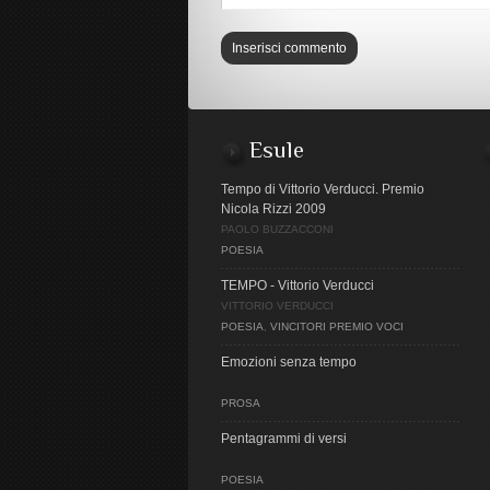
Esule
Tempo di Vittorio Verducci. Premio
Nicola Rizzi 2009
PAOLO BUZZACCONI
POESIA
TEMPO - Vittorio Verducci
VITTORIO VERDUCCI
POESIA
,
VINCITORI PREMIO VOCI
Emozioni senza tempo
PROSA
Pentagrammi di versi
POESIA