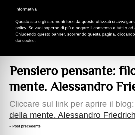
Homepage
Iscriviti al Circolo Iplac
Mappa
Regolamento
Contattaci
Informativa
Questo sito o gli strumenti terzi da questo utilizzati si avvalgono
Insieme Per La Cultura
policy. Se vuoi saperne di più o negare il consenso a tutti o ad
Chiudendo questo banner, scorrendo questa pagina, cliccando s
dei cookie.
Articoli
> Pensiero pensante: filosofia della vita e della mente. Alessandro Fr
Pensiero pensante: filo
mente. Alessandro Fri
Cliccare sul link per aprire il blog
della mente. Alessandro Friedric
« Post precedente